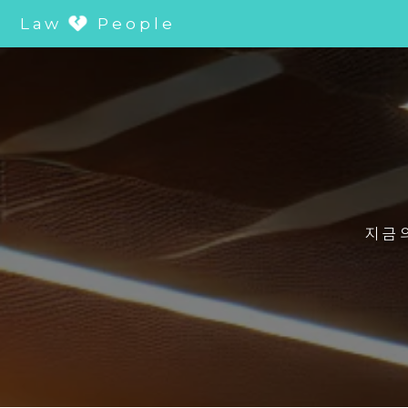
Law
People
지금