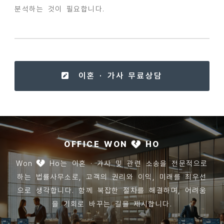
분석하는 것이 필요합니다.
이혼 · 가사 무료상담
OFFICE WON
HO
Won
Ho는 이혼 · 가사 및 관련 소송을 전문적으로
하는 법률사무소로, 고객의 권리와 이익, 미래를 최우선
으로 생각합니다. 함께 복잡한 절차를 해결하며, 어려움
을 기회로 바꾸는 길을 제시합니다.