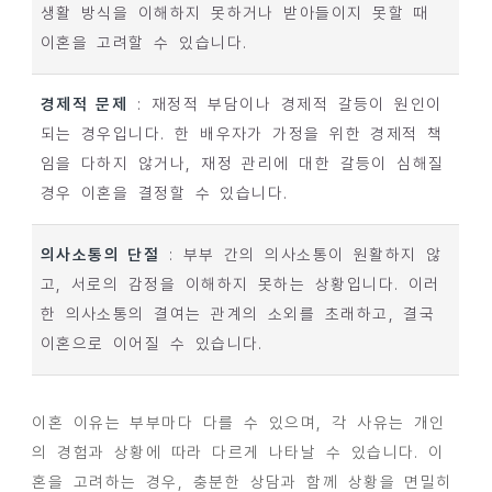
생활 방식을 이해하지 못하거나 받아들이지 못할 때
이혼을 고려할 수 있습니다.
경제적 문제
: 재정적 부담이나 경제적 갈등이 원인이
되는 경우입니다. 한 배우자가 가정을 위한 경제적 책
임을 다하지 않거나, 재정 관리에 대한 갈등이 심해질
경우 이혼을 결정할 수 있습니다.
의사소통의 단절
: 부부 간의 의사소통이 원활하지 않
고, 서로의 감정을 이해하지 못하는 상황입니다. 이러
한 의사소통의 결여는 관계의 소외를 초래하고, 결국
이혼으로 이어질 수 있습니다.
이혼 이유는 부부마다 다를 수 있으며, 각 사유는 개인
의 경험과 상황에 따라 다르게 나타날 수 있습니다. 이
혼을 고려하는 경우, 충분한 상담과 함께 상황을 면밀히