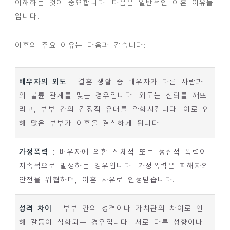
이해하는 것이 중요합니다. 다음은 일반적인 이혼 이유들
입니다.
이혼의 주요 이유는 다음과 같습니다:
배우자의 외도
: 결혼 생활 중 배우자가 다른 사람과
의 불륜 관계를 맺는 경우입니다. 외도는 신뢰를 깨뜨
리고, 부부 간의 감정적 유대를 약화시킵니다. 이로 인
해 많은 부부가 이혼을 결심하게 됩니다.
가정폭력
: 배우자에 의한 신체적 또는 정신적 폭력이
지속적으로 발생하는 경우입니다. 가정폭력은 피해자의
안전을 위협하며, 이혼 사유로 인정받습니다.
성격 차이
: 부부 간의 성격이나 가치관의 차이로 인
해 갈등이 심화되는 경우입니다. 서로 다른 성향이나